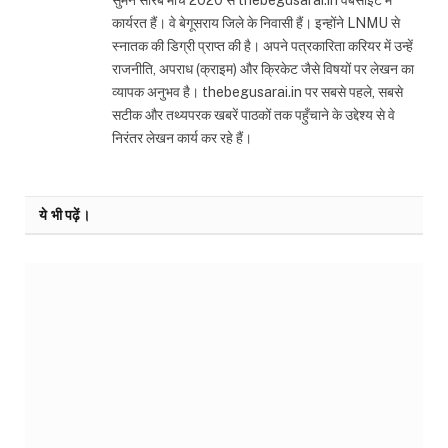
सुमन सौरब मार्च 2020 से thebegusarai.in वेबसाइट में
कार्यरत हैं। वे बेगूसराय जिले के निवासी हैं। इन्होंने LNMU से
स्नातक की डिग्री प्राप्त की है। अपने पत्रकारिता करियर में उन्हें
राजनीति, अपराध (क्राइम) और क्रिकेट जैसे विषयों पर लेखन का
व्यापक अनुभव है। thebegusarai.in पर सबसे पहले, सबसे
सटीक और तथ्यपरक खबरें पाठकों तक पहुँचाने के उद्देश्य से वे
निरंतर लेखन कार्य कर रहे हैं।
ये भी पढ़ें।