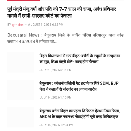
पूर्व मंत्री मंजू वर्मा और पति को 7-7 साल की सजा, अवैध हथियार
मामले में एमपी-एमएलए कोर्ट का फैसला
BY
सुमन सौरब
AUGUST 1, 2026 6:22 PM
Begusarai News : बेगूसराय जिले के चर्चित चेरिया बरियारपुर थाना कांड
संख्या-143/2018 में शनिवार को…
बिहार विधानसभा में उठा बीहट-बरौनी के स्कूलों के उत्क्रमण
का मुद्दा, शिक्षा मंत्री बोले- जल्द होगा फैसला
JULY 21, 2026 4:18 PM
बेगूसराय : ज्वेलर्स कॉलोनी गेट हटाने पर घिरे SDM, BJP
नेता ने दलालों से सांठगांठ का लगाया आरोप
JULY 14, 2026 1:10 PM
बेगूसराय बनेगा बिहार का पहला डिजिटल हेल्थ मॉडल जिला,
ABDM के तहत स्वास्थ्य सेवाएं होंगी पूरी तरह डिजिटाइज
JULY 14, 2026 12:04 PM