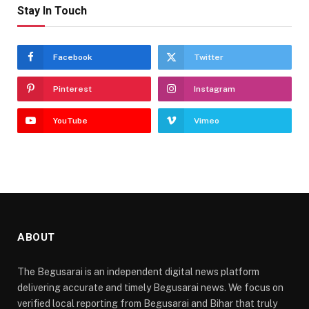
Stay In Touch
Facebook
Twitter
Pinterest
Instagram
YouTube
Vimeo
ABOUT
The Begusarai is an independent digital news platform
delivering accurate and timely Begusarai news. We focus on
verified local reporting from Begusarai and Bihar that truly