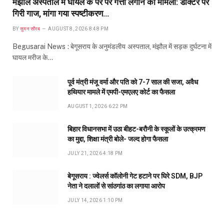
मंझौल अस्पताल में घायल के पैर पर गत्ता लगाने का मामला: डॉक्टर पर
गिरी गाज, मांगा गया स्पष्टीकरण…
BY
सुमन सौरब
AUGUST 8, 2026 8:48 PM
Begusarai News : बेगूसराय के अनुमंडलीय अस्पताल, मंझौल में सड़क दुर्घटना में
घायल मरीज के…
पूर्व मंत्री मंजू वर्मा और पति को 7-7 साल की सजा, अवैध
हथियार मामले में एमपी-एमएलए कोर्ट का फैसला
AUGUST 1, 2026 6:22 PM
बिहार विधानसभा में उठा बीहट-बरौनी के स्कूलों के उत्क्रमण
का मुद्दा, शिक्षा मंत्री बोले- जल्द होगा फैसला
JULY 21, 2026 4:18 PM
बेगूसराय : ज्वेलर्स कॉलोनी गेट हटाने पर घिरे SDM, BJP
नेता ने दलालों से सांठगांठ का लगाया आरोप
JULY 14, 2026 1:10 PM