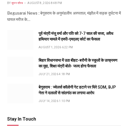
BY
सुमन सौरब
AUGUST 8, 2026 8:48 PM
Begusarai News : बेगूसराय के अनुमंडलीय अस्पताल, मंझौल में सड़क दुर्घटना में
घायल मरीज के…
पूर्व मंत्री मंजू वर्मा और पति को 7-7 साल की सजा, अवैध
हथियार मामले में एमपी-एमएलए कोर्ट का फैसला
AUGUST 1, 2026 6:22 PM
बिहार विधानसभा में उठा बीहट-बरौनी के स्कूलों के उत्क्रमण
का मुद्दा, शिक्षा मंत्री बोले- जल्द होगा फैसला
JULY 21, 2026 4:18 PM
बेगूसराय : ज्वेलर्स कॉलोनी गेट हटाने पर घिरे SDM, BJP
नेता ने दलालों से सांठगांठ का लगाया आरोप
JULY 14, 2026 1:10 PM
Stay In Touch