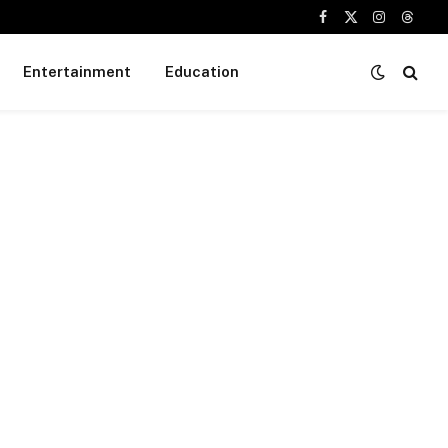
Facebook
X
Instagram
Threa
(Twitter)
Entertainment
Education