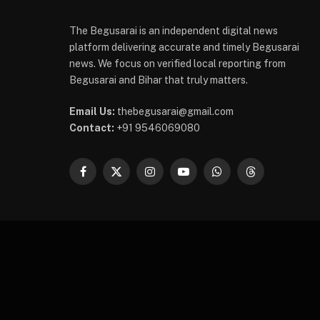
The Begusarai is an independent digital news
platform delivering accurate and timely Begusarai
news. We focus on verified local reporting from
Begusarai and Bihar that truly matters.
Email Us:
thebegusarai@gmail.com
Contact:
+91 9546069080
Facebook
X
Instagram
YouTube
WhatsApp
Threads
(Twitter)