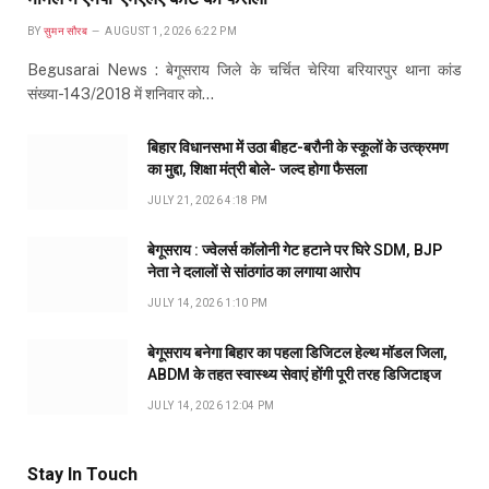
BY
सुमन सौरब
AUGUST 1, 2026 6:22 PM
Begusarai News : बेगूसराय जिले के चर्चित चेरिया बरियारपुर थाना कांड
संख्या-143/2018 में शनिवार को…
बिहार विधानसभा में उठा बीहट-बरौनी के स्कूलों के उत्क्रमण
का मुद्दा, शिक्षा मंत्री बोले- जल्द होगा फैसला
JULY 21, 2026 4:18 PM
बेगूसराय : ज्वेलर्स कॉलोनी गेट हटाने पर घिरे SDM, BJP
नेता ने दलालों से सांठगांठ का लगाया आरोप
JULY 14, 2026 1:10 PM
बेगूसराय बनेगा बिहार का पहला डिजिटल हेल्थ मॉडल जिला,
ABDM के तहत स्वास्थ्य सेवाएं होंगी पूरी तरह डिजिटाइज
JULY 14, 2026 12:04 PM
Stay In Touch