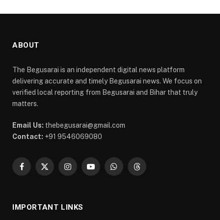
ABOUT
The Begusarai is an independent digital news platform
delivering accurate and timely Begusarai news. We focus on
verified local reporting from Begusarai and Bihar that truly
matters.
Email Us:
thebegusarai@gmail.com
Contact:
+91 9546069080
Facebook
X
Instagram
YouTube
WhatsApp
Threads
(Twitter)
IMPORTANT LINKS