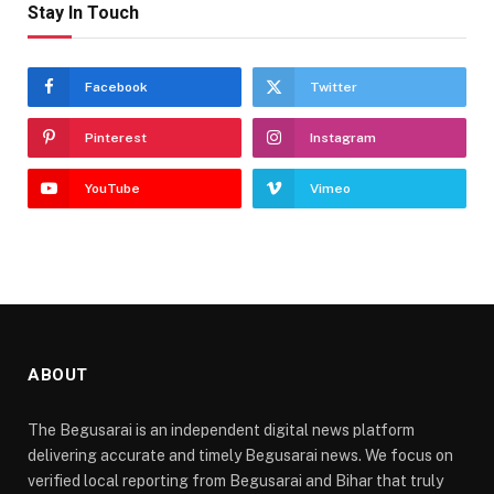
Stay In Touch
Facebook
Twitter
Pinterest
Instagram
YouTube
Vimeo
ABOUT
The Begusarai is an independent digital news platform
delivering accurate and timely Begusarai news. We focus on
verified local reporting from Begusarai and Bihar that truly