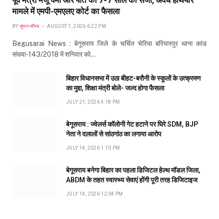
पूर्व मंत्री मंजू वर्मा और पति को 7-7 साल की सजा, अवैध हथियार
मामले में एमपी-एमएलए कोर्ट का फैसला
BY
सुमन सौरब
AUGUST 1, 2026 6:22 PM
Begusarai News : बेगूसराय जिले के चर्चित चेरिया बरियारपुर थाना कांड
संख्या-143/2018 में शनिवार को…
बिहार विधानसभा में उठा बीहट-बरौनी के स्कूलों के उत्क्रमण
का मुद्दा, शिक्षा मंत्री बोले- जल्द होगा फैसला
JULY 21, 2026 4:18 PM
बेगूसराय : ज्वेलर्स कॉलोनी गेट हटाने पर घिरे SDM, BJP
नेता ने दलालों से सांठगांठ का लगाया आरोप
JULY 14, 2026 1:10 PM
बेगूसराय बनेगा बिहार का पहला डिजिटल हेल्थ मॉडल जिला,
ABDM के तहत स्वास्थ्य सेवाएं होंगी पूरी तरह डिजिटाइज
JULY 14, 2026 12:04 PM