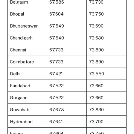
Belgaum
₹67,586
₹73,730
Bhopal
₹67,604
₹73,750
Bhubaneswar
₹67,549
₹73,690
Chandigarh
₹67,540
₹73,680
Chennai
₹67,733
₹73,890
Coimbatore
₹67,733
₹73,890
Delhi
₹67,421
₹73,550
Faridabad
₹67,522
₹73,660
Gurgaon
₹67,522
₹73,660
Guwahati
₹67,678
₹73,830
Hyderabad
₹67,641
₹73,790
Indore
₹67,604
₹73,750