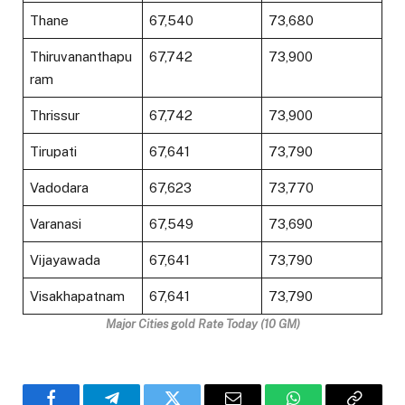
Thane
₹67,540
₹73,680
Thiruvananthapu
₹67,742
₹73,900
ram
Thrissur
₹67,742
₹73,900
Tirupati
₹67,641
₹73,790
Vadodara
₹67,623
₹73,770
Varanasi
₹67,549
₹73,690
Vijayawada
₹67,641
₹73,790
Visakhapatnam
₹67,641
₹73,790
Major Cities gold Rate Today (10 GM)