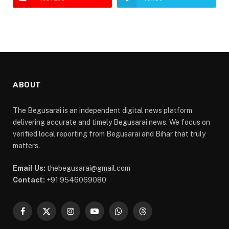
ABOUT
The Begusarai is an independent digital news platform
delivering accurate and timely Begusarai news. We focus on
verified local reporting from Begusarai and Bihar that truly
matters.
Email Us:
thebegusarai@gmail.com
Contact:
+91 9546069080
Facebook
X
Instagram
YouTube
WhatsApp
Threads
(Twitter)