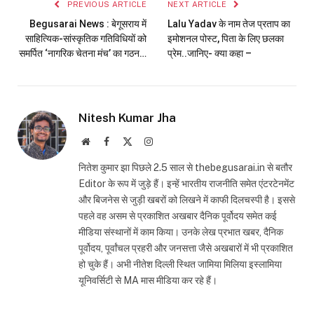
PREVIOUS ARTICLE
NEXT ARTICLE
Begusarai News : बेगूसराय में
Lalu Yadav के नाम तेज प्रताप का
साहित्यिक-सांस्कृतिक गतिविधियों को
इमोशनल पोस्ट, प‍िता के ल‍िए छलका
समर्पित ‘नागरिक चेतना मंच’ का गठन…
प्रेम..जानिए- क्या कहा –
Nitesh Kumar Jha
Website
Facebook
X
Instagram
(Twitter)
नितेश कुमार झा पिछले 2.5 साल से thebegusarai.in से बतौर
Editor के रूप में जुड़े हैं। इन्हें भारतीय राजनीति समेत एंटरटेनमेंट
और बिजनेस से जुड़ी खबरों को लिखने में काफी दिलचस्पी है। इससे
पहले वह असम से प्रकाशित अखबार दैनिक पूर्वोदय समेत कई
मीडिया संस्थानों में काम किया। उनके लेख प्रभात खबर, दैनिक
पूर्वोदय, पूर्वांचल प्रहरी और जनसत्ता जैसे अखबारों में भी प्रकाशित
हो चुके हैं। अभी नीतेश दिल्ली स्थित जामिया मिलिया इस्लामिया
यूनिवर्सिटी से MA मास मीडिया कर रहे हैं।