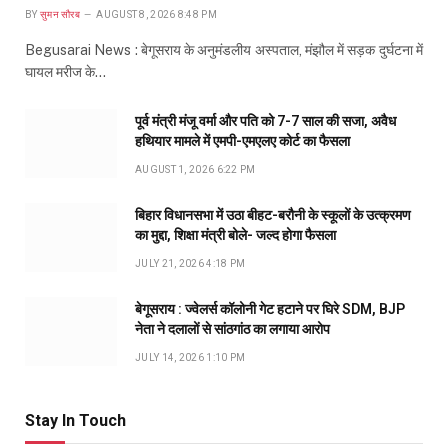
BY
सुमन सौरब
AUGUST 8, 2026 8:48 PM
Begusarai News : बेगूसराय के अनुमंडलीय अस्पताल, मंझौल में सड़क दुर्घटना में
घायल मरीज के…
पूर्व मंत्री मंजू वर्मा और पति को 7-7 साल की सजा, अवैध
हथियार मामले में एमपी-एमएलए कोर्ट का फैसला
AUGUST 1, 2026 6:22 PM
बिहार विधानसभा में उठा बीहट-बरौनी के स्कूलों के उत्क्रमण
का मुद्दा, शिक्षा मंत्री बोले- जल्द होगा फैसला
JULY 21, 2026 4:18 PM
बेगूसराय : ज्वेलर्स कॉलोनी गेट हटाने पर घिरे SDM, BJP
नेता ने दलालों से सांठगांठ का लगाया आरोप
JULY 14, 2026 1:10 PM
Stay In Touch