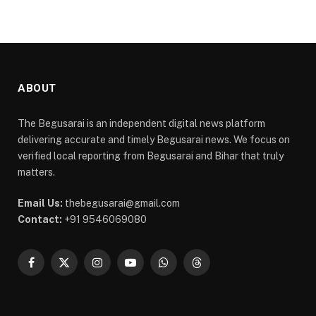
ABOUT
The Begusarai is an independent digital news platform
delivering accurate and timely Begusarai news. We focus on
verified local reporting from Begusarai and Bihar that truly
matters.
Email Us:
thebegusarai@gmail.com
Contact:
+91 9546069080
Facebook
X
Instagram
YouTube
WhatsApp
Threads
(Twitter)