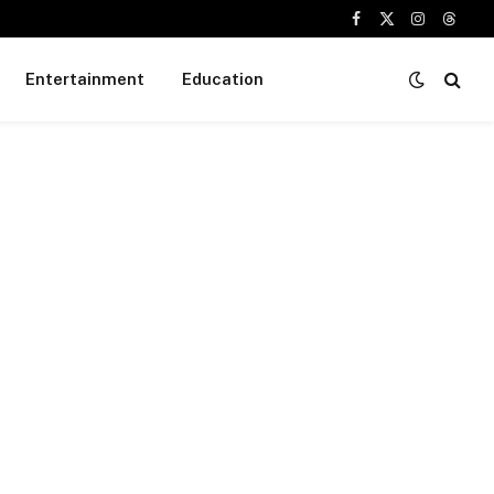
Facebook
X
Instagram
Threa
(Twitter)
Entertainment
Education