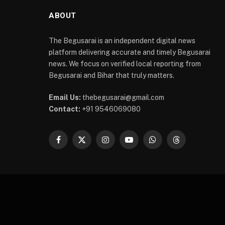
ABOUT
The Begusarai is an independent digital news
platform delivering accurate and timely Begusarai
news. We focus on verified local reporting from
Begusarai and Bihar that truly matters.
Email Us:
thebegusarai@gmail.com
Contact:
+91 9546069080
Facebook
X
Instagram
YouTube
WhatsApp
Threads
(Twitter)