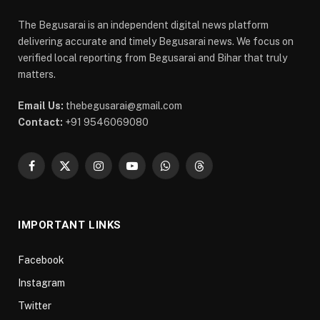
The Begusarai is an independent digital news platform
delivering accurate and timely Begusarai news. We focus on
verified local reporting from Begusarai and Bihar that truly
matters.
Email Us:
thebegusarai@gmail.com
Contact:
+91 9546069080
Facebook
X
Instagram
YouTube
WhatsApp
Threads
(Twitter)
IMPORTANT LINKS
Facebook
Instagram
Twitter