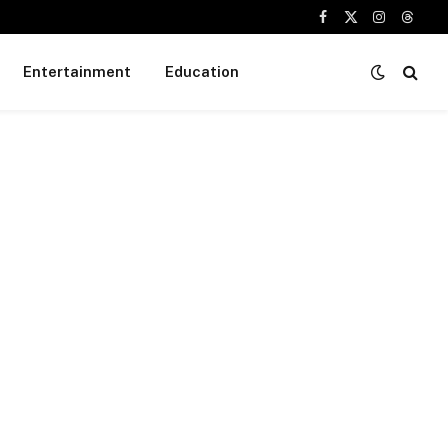
Facebook
X
Instagram
Threa
(Twitter)
Entertainment
Education