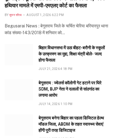
हथियार मामले में एमपी-एमएलए कोर्ट का फैसला
BY
सुमन सौरब
AUGUST 1, 2026 6:22 PM
Begusarai News : बेगूसराय जिले के चर्चित चेरिया बरियारपुर थाना
कांड संख्या-143/2018 में शनिवार को…
बिहार विधानसभा में उठा बीहट-बरौनी के स्कूलों
के उत्क्रमण का मुद्दा, शिक्षा मंत्री बोले- जल्द
होगा फैसला
JULY 21, 2026 4:18 PM
बेगूसराय : ज्वेलर्स कॉलोनी गेट हटाने पर घिरे
SDM, BJP नेता ने दलालों से सांठगांठ का
लगाया आरोप
JULY 14, 2026 1:10 PM
बेगूसराय बनेगा बिहार का पहला डिजिटल हेल्थ
मॉडल जिला, ABDM के तहत स्वास्थ्य सेवाएं
होंगी पूरी तरह डिजिटाइज