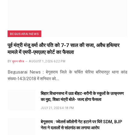
BEGUSARAI NEWS
पूर्व मंत्री मंजू वर्मा और पति को 7-7 साल की सजा, अवैध हथियार
मामले में एमपी-एमएलए कोर्ट का फैसला
BY
सुमन सौरब
AUGUST 1, 2026 6:22 PM
Begusarai News : बेगूसराय जिले के चर्चित चेरिया बरियारपुर थाना कांड
संख्या-143/2018 में शनिवार को…
बिहार विधानसभा में उठा बीहट-बरौनी के स्कूलों के उत्क्रमण
का मुद्दा, शिक्षा मंत्री बोले- जल्द होगा फैसला
JULY 21, 2026 4:18 PM
बेगूसराय : ज्वेलर्स कॉलोनी गेट हटाने पर घिरे SDM, BJP
नेता ने दलालों से सांठगांठ का लगाया आरोप