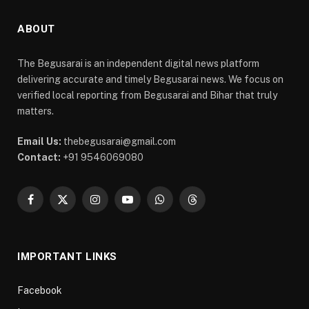
ABOUT
The Begusarai is an independent digital news platform
delivering accurate and timely Begusarai news. We focus on
verified local reporting from Begusarai and Bihar that truly
matters.
Email Us:
thebegusarai@gmail.com
Contact:
+91 9546069080
Facebook
X
Instagram
YouTube
WhatsApp
Threads
(Twitter)
IMPORTANT LINKS
Facebook