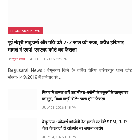
BEGUSARAI NEWS
पूर्व मंत्री मंजू वर्मा और पति को 7-7 साल की सजा, अवैध हथियार
मामले में एमपी-एमएलए कोर्ट का फैसला
BY
सुमन सौरब
AUGUST 1, 2026 6:22 PM
Begusarai News : बेगूसराय जिले के चर्चित चेरिया बरियारपुर थाना कांड
संख्या-143/2018 में शनिवार को…
बिहार विधानसभा में उठा बीहट-बरौनी के स्कूलों के उत्क्रमण
का मुद्दा, शिक्षा मंत्री बोले- जल्द होगा फैसला
JULY 21, 2026 4:18 PM
बेगूसराय : ज्वेलर्स कॉलोनी गेट हटाने पर घिरे SDM, BJP
नेता ने दलालों से सांठगांठ का लगाया आरोप
JULY 14, 2026 1:10 PM