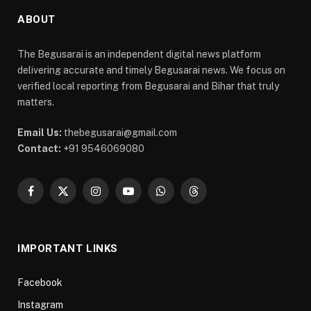
ABOUT
The Begusarai is an independent digital news platform
delivering accurate and timely Begusarai news. We focus on
verified local reporting from Begusarai and Bihar that truly
matters.
Email Us:
thebegusarai@gmail.com
Contact:
+91 9546069080
Facebook
X
Instagram
YouTube
WhatsApp
Threads
(Twitter)
IMPORTANT LINKS
Facebook
Instagram