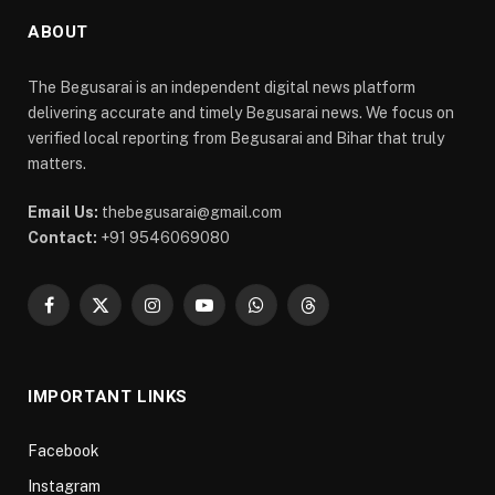
ABOUT
The Begusarai is an independent digital news platform
delivering accurate and timely Begusarai news. We focus on
verified local reporting from Begusarai and Bihar that truly
matters.
Email Us:
thebegusarai@gmail.com
Contact:
+91 9546069080
Facebook
X
Instagram
YouTube
WhatsApp
Threads
(Twitter)
IMPORTANT LINKS
Facebook
Instagram