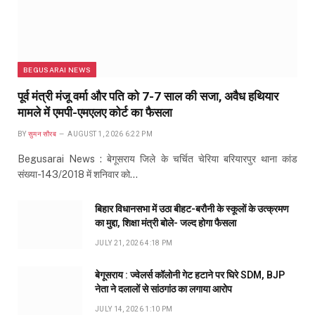
BEGUSARAI NEWS
पूर्व मंत्री मंजू वर्मा और पति को 7-7 साल की सजा, अवैध हथियार
मामले में एमपी-एमएलए कोर्ट का फैसला
BY
सुमन सौरब
AUGUST 1, 2026 6:22 PM
Begusarai News : बेगूसराय जिले के चर्चित चेरिया बरियारपुर थाना कांड
संख्या-143/2018 में शनिवार को…
बिहार विधानसभा में उठा बीहट-बरौनी के स्कूलों के उत्क्रमण
का मुद्दा, शिक्षा मंत्री बोले- जल्द होगा फैसला
JULY 21, 2026 4:18 PM
बेगूसराय : ज्वेलर्स कॉलोनी गेट हटाने पर घिरे SDM, BJP
नेता ने दलालों से सांठगांठ का लगाया आरोप
JULY 14, 2026 1:10 PM