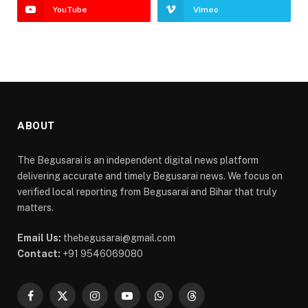
YouTube
Vimeo
ABOUT
The Begusarai is an independent digital news platform
delivering accurate and timely Begusarai news. We focus on
verified local reporting from Begusarai and Bihar that truly
matters.
Email Us:
thebegusarai@gmail.com
Contact:
+91 9546069080
Facebook
X
Instagram
YouTube
WhatsApp
Threads