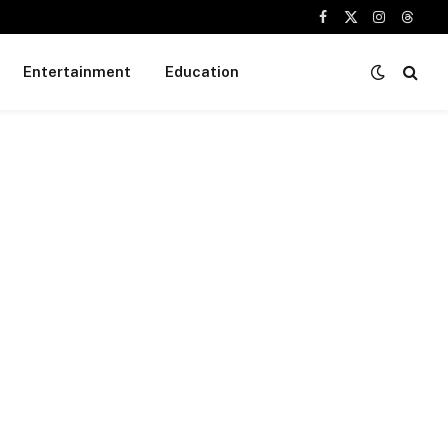
Facebook
X
Instagram
Threa
(Twitter)
Entertainment
Education