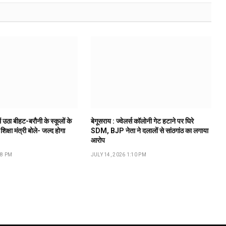
ं उठा बीहट-बरौनी के स्कूलों के
बेगूसराय : ज्वेलर्स कॉलोनी गेट हटाने पर घिरे
 शिक्षा मंत्री बोले- जल्द होगा
SDM, BJP नेता ने दलालों से सांठगांठ का लगाया
आरोप
18 PM
JULY 14, 2026 1:10 PM