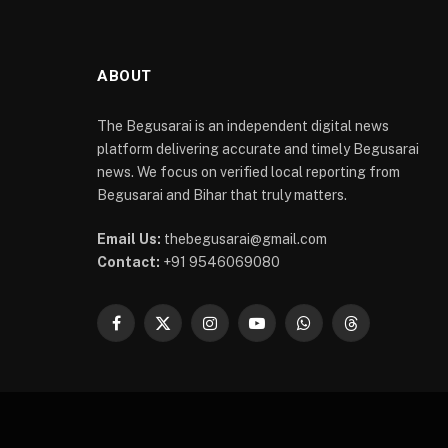
ABOUT
The Begusarai is an independent digital news
platform delivering accurate and timely Begusarai
news. We focus on verified local reporting from
Begusarai and Bihar that truly matters.
Email Us:
thebegusarai@gmail.com
Contact:
+91 9546069080
Facebook
X
Instagram
YouTube
WhatsApp
Threads
(Twitter)