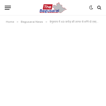
»
»
Home
Begusarai News
बेगूसराय में 49 करोड़ की लागत से बनेंगे दो एचएल आरसीसी ब्रिज- बूढ़ी गंडक नदी पर होगा निर्माण कार्य..