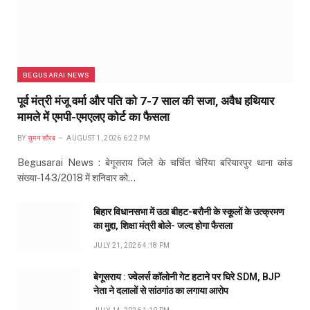
BEGUSARAI NEWS
पूर्व मंत्री मंजू वर्मा और पति को 7-7 साल की सजा, अवैध हथियार
मामले में एमपी-एमएलए कोर्ट का फैसला
BY
सुमन सौरब
AUGUST 1, 2026 6:22 PM
Begusarai News : बेगूसराय जिले के चर्चित चेरिया बरियारपुर थाना कांड
संख्या-143/2018 में शनिवार को…
बिहार विधानसभा में उठा बीहट-बरौनी के स्कूलों के उत्क्रमण
का मुद्दा, शिक्षा मंत्री बोले- जल्द होगा फैसला
JULY 21, 2026 4:18 PM
बेगूसराय : ज्वेलर्स कॉलोनी गेट हटाने पर घिरे SDM, BJP
नेता ने दलालों से सांठगांठ का लगाया आरोप