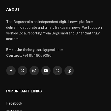
ABOUT
The Begusarai is an independent digital news platform
delivering accurate and timely Begusarai news. We focus on
verified local reporting from Begusarai and Bihar that truly
matters.
Email Us:
thebegusarai@gmail.com
Contact:
+91 9546069080
Facebook
X
Instagram
YouTube
WhatsApp
Threads
(Twitter)
IMPORTANT LINKS
Facebook