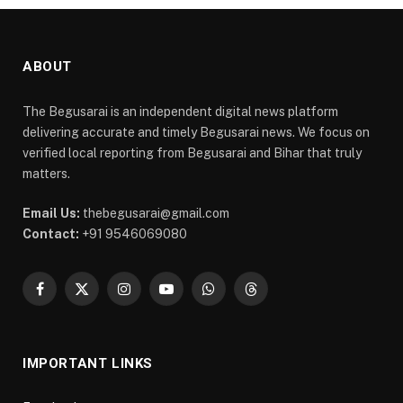
ABOUT
The Begusarai is an independent digital news platform
delivering accurate and timely Begusarai news. We focus on
verified local reporting from Begusarai and Bihar that truly
matters.
Email Us:
thebegusarai@gmail.com
Contact:
+91 9546069080
Facebook
X
Instagram
YouTube
WhatsApp
Threads
(Twitter)
IMPORTANT LINKS