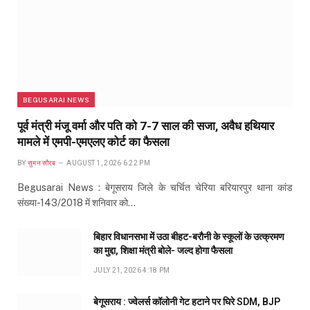
BEGUSARAI NEWS
पूर्व मंत्री मंजू वर्मा और पति को 7-7 साल की सजा, अवैध हथियार
मामले में एमपी-एमएलए कोर्ट का फैसला
BY
सुमन सौरब
AUGUST 1, 2026 6:22 PM
Begusarai News : बेगूसराय जिले के चर्चित चेरिया बरियारपुर थाना कांड
संख्या-143/2018 में शनिवार को…
बिहार विधानसभा में उठा बीहट-बरौनी के स्कूलों के उत्क्रमण
का मुद्दा, शिक्षा मंत्री बोले- जल्द होगा फैसला
JULY 21, 2026 4:18 PM
बेगूसराय : ज्वेलर्स कॉलोनी गेट हटाने पर घिरे SDM, BJP