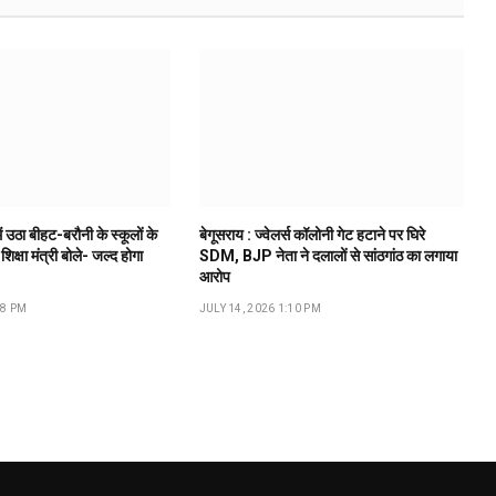
ं उठा बीहट-बरौनी के स्कूलों के
बेगूसराय : ज्वेलर्स कॉलोनी गेट हटाने पर घिरे
 शिक्षा मंत्री बोले- जल्द होगा
SDM, BJP नेता ने दलालों से सांठगांठ का लगाया
आरोप
18 PM
JULY 14, 2026 1:10 PM