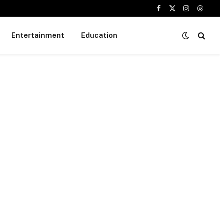
Facebook
X
Instagram
Threa
(Twitter)
Entertainment
Education