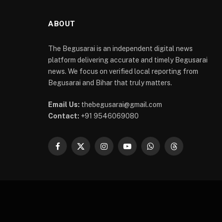
ABOUT
The Begusarai is an independent digital news
platform delivering accurate and timely Begusarai
news. We focus on verified local reporting from
Begusarai and Bihar that truly matters.
Email Us:
thebegusarai@gmail.com
Contact:
+91 9546069080
Facebook
X
Instagram
YouTube
WhatsApp
Threads
(Twitter)