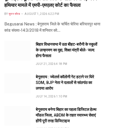
हथियार मामले में एमपी-एमएलए कोर्ट का फैसला
BY
सुमन सौरब
AUGUST 1, 2026 6:22 PM
Begusarai News : बेगूसराय जिले के चर्चित चेरिया बरियारपुर थाना
कांड संख्या-143/2018 में शनिवार को…
बिहार विधानसभा में उठा बीहट-बरौनी के स्कूलों
के उत्क्रमण का मुद्दा, शिक्षा मंत्री बोले- जल्द
होगा फैसला
JULY 21, 2026 4:18 PM
बेगूसराय : ज्वेलर्स कॉलोनी गेट हटाने पर घिरे
SDM, BJP नेता ने दलालों से सांठगांठ का
लगाया आरोप
JULY 14, 2026 1:10 PM
बेगूसराय बनेगा बिहार का पहला डिजिटल हेल्थ
मॉडल जिला, ABDM के तहत स्वास्थ्य सेवाएं
होंगी पूरी तरह डिजिटाइज