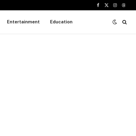
Facebook
X
Instagram
Threa
(Twitter)
Entertainment
Education