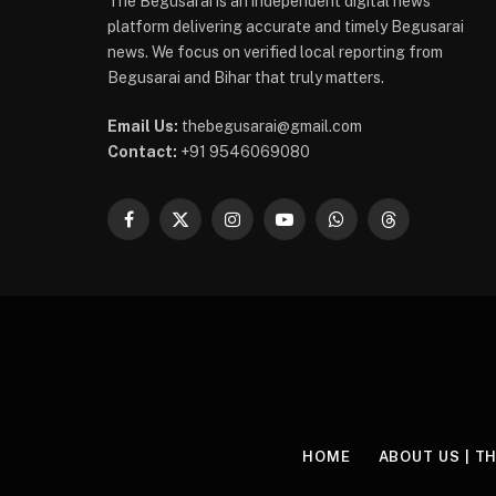
The Begusarai is an independent digital news
platform delivering accurate and timely Begusarai
news. We focus on verified local reporting from
Begusarai and Bihar that truly matters.
Email Us:
thebegusarai@gmail.com
Contact:
+91 9546069080
Facebook
X
Instagram
YouTube
WhatsApp
Threads
(Twitter)
HOME
ABOUT US | T