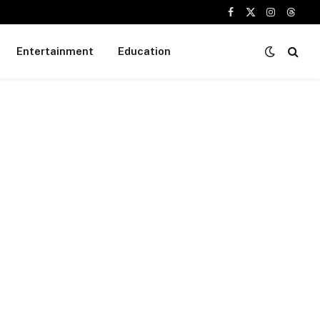
Facebook
X
Instagram
Threa
(Twitter)
Entertainment
Education