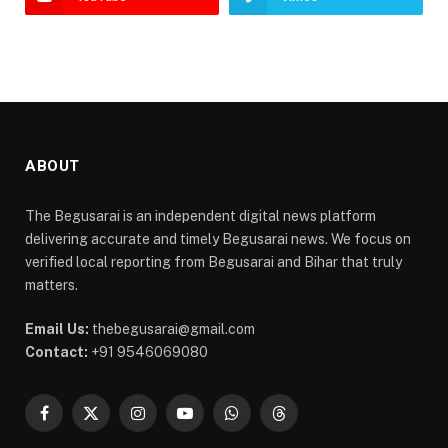
ABOUT
The Begusarai is an independent digital news platform
delivering accurate and timely Begusarai news. We focus on
verified local reporting from Begusarai and Bihar that truly
matters.
Email Us:
thebegusarai@gmail.com
Contact:
+91 9546069080
Facebook
X
Instagram
YouTube
WhatsApp
Threads
(Twitter)