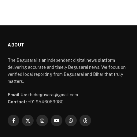
ABOUT
The Begusarai is an independent digital news platform
delivering accurate and timely Begusarai news. We focus on
verified local reporting from Begusarai and Bihar that truly
matters.
Email Us:
thebegusarai@gmail.com
Contact:
+91 9546069080
Facebook
X
Instagram
YouTube
WhatsApp
Threads
(Twitter)