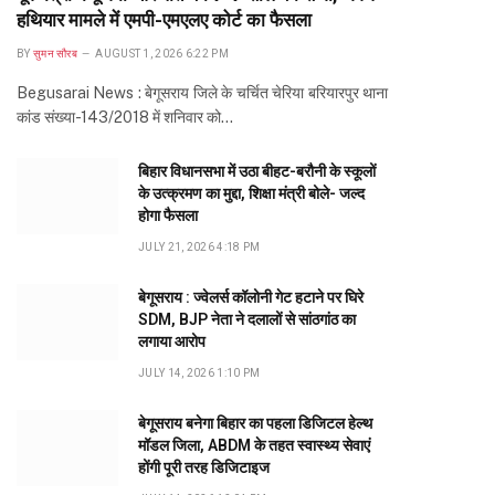
हथियार मामले में एमपी-एमएलए कोर्ट का फैसला
BY
सुमन सौरब
AUGUST 1, 2026 6:22 PM
Begusarai News : बेगूसराय जिले के चर्चित चेरिया बरियारपुर थाना
कांड संख्या-143/2018 में शनिवार को…
बिहार विधानसभा में उठा बीहट-बरौनी के स्कूलों
के उत्क्रमण का मुद्दा, शिक्षा मंत्री बोले- जल्द
होगा फैसला
JULY 21, 2026 4:18 PM
बेगूसराय : ज्वेलर्स कॉलोनी गेट हटाने पर घिरे
SDM, BJP नेता ने दलालों से सांठगांठ का
लगाया आरोप
JULY 14, 2026 1:10 PM
बेगूसराय बनेगा बिहार का पहला डिजिटल हेल्थ
मॉडल जिला, ABDM के तहत स्वास्थ्य सेवाएं
होंगी पूरी तरह डिजिटाइज