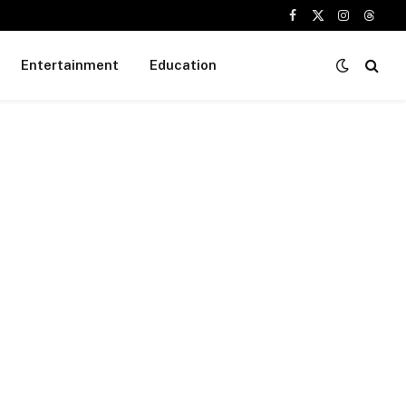
Facebook
X
Instagram
Threa
(Twitter)
Entertainment
Education