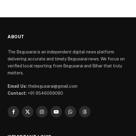
ABOUT
The Begusarai is an independent digital news platform
delivering accurate and timely Begusarai news. We focus on
verified local reporting from Begusarai and Bihar that truly
matters.
Email Us:
thebegusarai@gmail.com
Contact:
+91 9546069080
Facebook
X
Instagram
YouTube
WhatsApp
Threads
(Twitter)