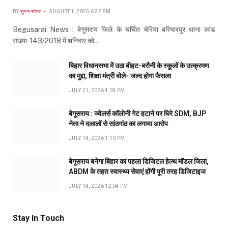
BY
सुमन सौरब
AUGUST 1, 2026 6:22 PM
Begusarai News : बेगूसराय जिले के चर्चित चेरिया बरियारपुर थाना कांड
संख्या-143/2018 में शनिवार को…
बिहार विधानसभा में उठा बीहट-बरौनी के स्कूलों के उत्क्रमण
का मुद्दा, शिक्षा मंत्री बोले- जल्द होगा फैसला
JULY 21, 2026 4:18 PM
बेगूसराय : ज्वेलर्स कॉलोनी गेट हटाने पर घिरे SDM, BJP
नेता ने दलालों से सांठगांठ का लगाया आरोप
JULY 14, 2026 1:10 PM
बेगूसराय बनेगा बिहार का पहला डिजिटल हेल्थ मॉडल जिला,
ABDM के तहत स्वास्थ्य सेवाएं होंगी पूरी तरह डिजिटाइज
JULY 14, 2026 12:04 PM
Stay In Touch