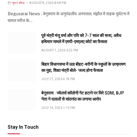
BY
सुमन सौरब
AUGUST 8, 2026 8:48 PM
Begusarai News : बेगूसराय के अनुमंडलीय अस्पताल, मंझौल में सड़क दुर्घटना में
घायल मरीज के…
पूर्व मंत्री मंजू वर्मा और पति को 7-7 साल की सजा, अवैध
हथियार मामले में एमपी-एमएलए कोर्ट का फैसला
AUGUST 1, 2026 6:22 PM
बिहार विधानसभा में उठा बीहट-बरौनी के स्कूलों के उत्क्रमण
का मुद्दा, शिक्षा मंत्री बोले- जल्द होगा फैसला
JULY 21, 2026 4:18 PM
बेगूसराय : ज्वेलर्स कॉलोनी गेट हटाने पर घिरे SDM, BJP
नेता ने दलालों से सांठगांठ का लगाया आरोप
JULY 14, 2026 1:10 PM
Stay In Touch