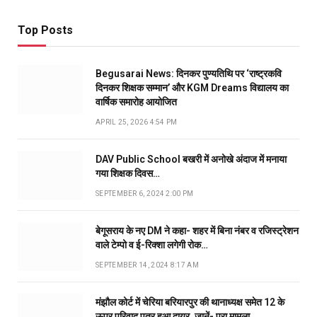
Top Posts
Begusarai News: दिनकर पुण्यतिथि पर ‘राष्ट्रकवि
दिनकर शिक्षक सम्मान’ और KGM Dreams विद्यालय का
वार्षिक समारोह आयोजित
APRIL 25, 2026 4:54 PM
DAV Public School बखरी में अनोखे अंदाज में मनाया
गया शिक्षक दिवस…
SEPTEMBER 6, 2024 2:00 PM
बेगूसराय के नए DM ने कहा- शहर में बिना नंबर व रजिस्ट्रेशन
वाले टेम्पो व ई-रिक्शा लगेगी रोक…
SEPTEMBER 14, 2024 8:17 AM
मंझौल कोर्ट में चेरिया बरियारपुर की थानाध्यक्ष समेत 12 के
ऊपर परिवाद पत्र हुआ दायर, जानें- पूरा मामला…