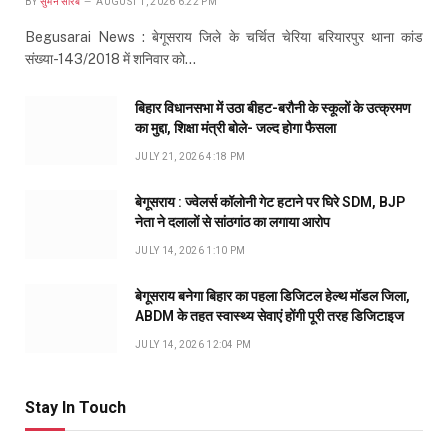
BY
सुमन सौरब
AUGUST 1, 2026 6:22 PM
Begusarai News : बेगूसराय जिले के चर्चित चेरिया बरियारपुर थाना कांड
संख्या-143/2018 में शनिवार को…
बिहार विधानसभा में उठा बीहट-बरौनी के स्कूलों के उत्क्रमण
का मुद्दा, शिक्षा मंत्री बोले- जल्द होगा फैसला
JULY 21, 2026 4:18 PM
बेगूसराय : ज्वेलर्स कॉलोनी गेट हटाने पर घिरे SDM, BJP
नेता ने दलालों से सांठगांठ का लगाया आरोप
JULY 14, 2026 1:10 PM
बेगूसराय बनेगा बिहार का पहला डिजिटल हेल्थ मॉडल जिला,
ABDM के तहत स्वास्थ्य सेवाएं होंगी पूरी तरह डिजिटाइज
JULY 14, 2026 12:04 PM
Stay In Touch