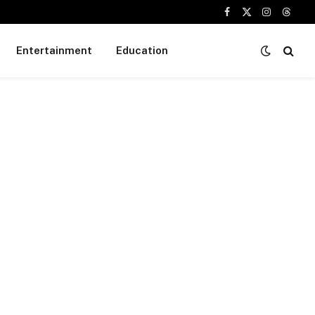
Facebook
X
Instagram
Threa
(Twitter)
Entertainment
Education