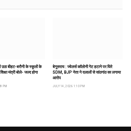
ं उठा बीहट-बरौनी के स्कूलों के
बेगूसराय : ज्वेलर्स कॉलोनी गेट हटाने पर घिरे
 शिक्षा मंत्री बोले- जल्द होगा
SDM, BJP नेता ने दलालों से सांठगांठ का लगाया
आरोप
18 PM
JULY 14, 2026 1:10 PM