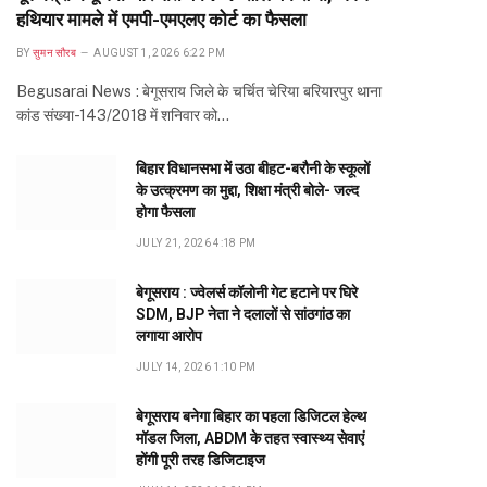
हथियार मामले में एमपी-एमएलए कोर्ट का फैसला
BY
सुमन सौरब
AUGUST 1, 2026 6:22 PM
Begusarai News : बेगूसराय जिले के चर्चित चेरिया बरियारपुर थाना
कांड संख्या-143/2018 में शनिवार को…
बिहार विधानसभा में उठा बीहट-बरौनी के स्कूलों
के उत्क्रमण का मुद्दा, शिक्षा मंत्री बोले- जल्द
होगा फैसला
JULY 21, 2026 4:18 PM
बेगूसराय : ज्वेलर्स कॉलोनी गेट हटाने पर घिरे
SDM, BJP नेता ने दलालों से सांठगांठ का
लगाया आरोप
JULY 14, 2026 1:10 PM
बेगूसराय बनेगा बिहार का पहला डिजिटल हेल्थ
मॉडल जिला, ABDM के तहत स्वास्थ्य सेवाएं
होंगी पूरी तरह डिजिटाइज