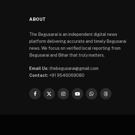
ABOUT
The Begusarai is an independent digital news
platform delivering accurate and timely Begusarai
news. We focus on verified local reporting from
Begusarai and Bihar that truly matters.
Email Us:
thebegusarai@gmail.com
Contact:
+91 9546069080
Facebook
X
Instagram
YouTube
WhatsApp
Threads
(Twitter)