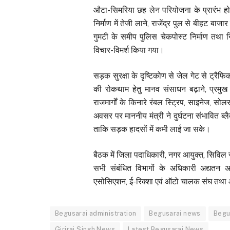
औटा-सिमरिया छह लेन परियोजना के प्रारंभ हो
निर्माण में तेजी लाने, राजेंद्र पुल से बीहट बा
गुमटी के समीप पुलिस चेकपोस्ट निर्माण तथा निष्
विचार-विमर्श किया गया।
सड़क सुरक्षा के दृष्टिकोण से जेल गेट से ट्रै
की रोकथाम हेतु मानव संसाधन बढ़ाने, प्रमुख 
राजमार्गों के किनारे रंबल स्ट्रिप, साइनेज, सोल
अवसर पर माननीय मंत्री ने दुर्घटना संभावित ब्ल
ताकि सड़क हादसों में कमी लाई जा सके।
बैठक में जिला पदाधिकारी, नगर आयुक्त, सिविल
सभी संबंधित विभागों के अधिकारी अद्यतन अ
एसोसिएशन, ई-रिक्शा एवं ऑटो चालक संघ तथा ऑ
Begusarai administration
Begusarai news
Begu
Giriraj Singh News
Latest Begusarai News