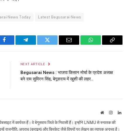
arai News Today
Latest Begusarai News
Facebook
Telegram
Twitter
Email
WhatsApp
Copy
Link
NEXT ARTICLE
Begusarai News : भाजपा किसान मोर्चा के प्रदेश अध्यक्ष
बने राम सुमिरन सिंह, बेगूसराय में खुशी की लहर..
Website
Instagram
Linke
इट में कार्यरत हैं। वे बेगूसराय जिले के निवासी हैं। इन्होंने LNMU से स्नातक की
ं उन्हें राजनीति, अपराध (क्राइम) और क्रिकेट जैसे विषयों पर लेखन का व्यापक अनुभव है।