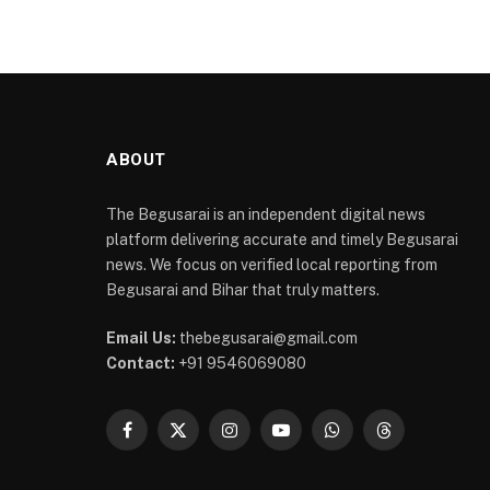
ABOUT
The Begusarai is an independent digital news
platform delivering accurate and timely Begusarai
news. We focus on verified local reporting from
Begusarai and Bihar that truly matters.
Email Us:
thebegusarai@gmail.com
Contact:
+91 9546069080
Facebook
X
Instagram
YouTube
WhatsApp
Threads
(Twitter)