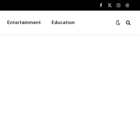
Facebook
X
Instagram
Threa
(Twitter)
Entertainment
Education