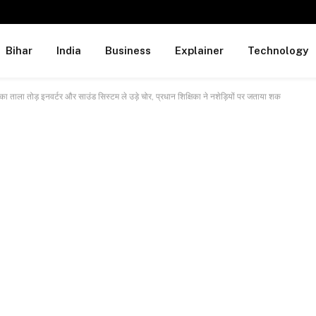
Bihar
India
Business
Explainer
Technology
ला तोड़ इनवर्टर और साउंड सिस्टम ले उड़े चोर, प्रधान शिक्षिका ने नशेड़ियों पर जताया शक