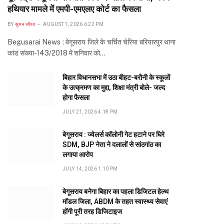
हथियार मामले में एमपी-एमएलए कोर्ट का फैसला
BY
सुमन सौरब
AUGUST 1, 2026 6:22 PM
Begusarai News : बेगूसराय जिले के चर्चित चेरिया बरियारपुर थाना
कांड संख्या-143/2018 में शनिवार को…
बिहार विधानसभा में उठा बीहट-बरौनी के स्कूलों
के उत्क्रमण का मुद्दा, शिक्षा मंत्री बोले- जल्द
होगा फैसला
JULY 21, 2026 4:18 PM
बेगूसराय : ज्वेलर्स कॉलोनी गेट हटाने पर घिरे
SDM, BJP नेता ने दलालों से सांठगांठ का
लगाया आरोप
JULY 14, 2026 1:10 PM
बेगूसराय बनेगा बिहार का पहला डिजिटल हेल्थ
मॉडल जिला, ABDM के तहत स्वास्थ्य सेवाएं
होंगी पूरी तरह डिजिटाइज