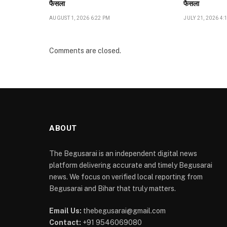
फैसला
फैसला
AUGUST 1, 2026 6:22 PM
JULY 21, 2026 4:
Comments are closed.
ABOUT
The Begusarai is an independent digital news
platform delivering accurate and timely Begusarai
news. We focus on verified local reporting from
Begusarai and Bihar that truly matters.
Email Us:
thebegusarai@gmail.com
Contact:
+91 9546069080