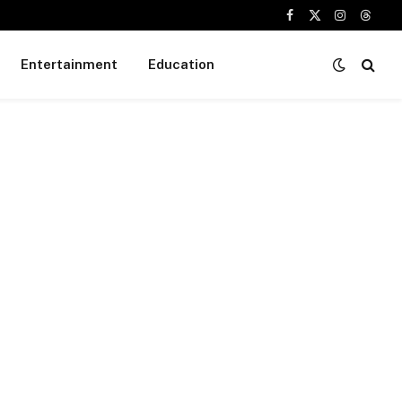
Facebook
X
Instagram
Threa
(Twitter)
Entertainment
Education