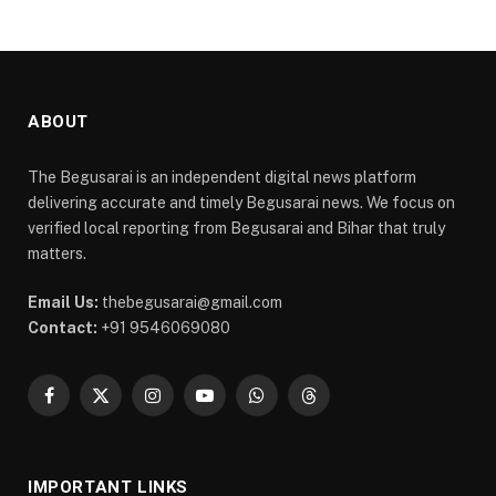
ABOUT
The Begusarai is an independent digital news platform
delivering accurate and timely Begusarai news. We focus on
verified local reporting from Begusarai and Bihar that truly
matters.
Email Us:
thebegusarai@gmail.com
Contact:
+91 9546069080
Facebook
X
Instagram
YouTube
WhatsApp
Threads
(Twitter)
IMPORTANT LINKS