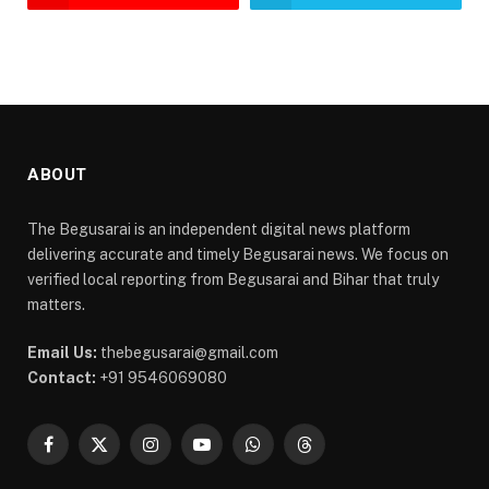
ABOUT
The Begusarai is an independent digital news platform
delivering accurate and timely Begusarai news. We focus on
verified local reporting from Begusarai and Bihar that truly
matters.
Email Us:
thebegusarai@gmail.com
Contact:
+91 9546069080
Facebook
X
Instagram
YouTube
WhatsApp
Threads
(Twitter)