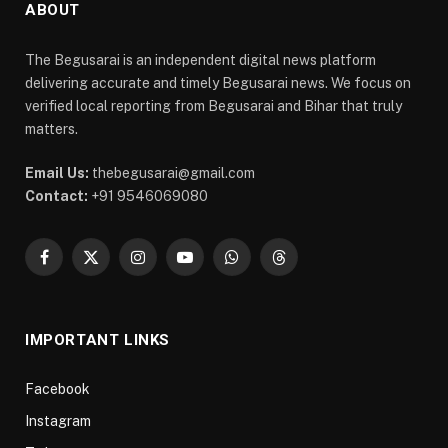
ABOUT
The Begusarai is an independent digital news platform
delivering accurate and timely Begusarai news. We focus on
verified local reporting from Begusarai and Bihar that truly
matters.
Email Us:
thebegusarai@gmail.com
Contact:
+91 9546069080
Facebook
X
Instagram
YouTube
WhatsApp
Threads
(Twitter)
IMPORTANT LINKS
Facebook
Instagram