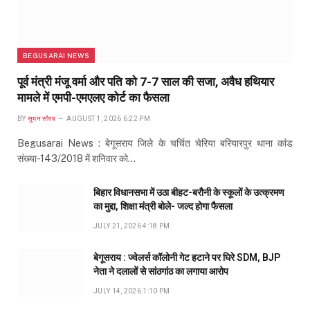
BEGUSARAI NEWS
पूर्व मंत्री मंजू वर्मा और पति को 7-7 साल की सजा, अवैध हथियार
मामले में एमपी-एमएलए कोर्ट का फैसला
BY
सुमन सौरब
AUGUST 1, 2026 6:22 PM
Begusarai News : बेगूसराय जिले के चर्चित चेरिया बरियारपुर थाना कांड
संख्या-143/2018 में शनिवार को…
बिहार विधानसभा में उठा बीहट-बरौनी के स्कूलों के उत्क्रमण
का मुद्दा, शिक्षा मंत्री बोले- जल्द होगा फैसला
JULY 21, 2026 4:18 PM
बेगूसराय : ज्वेलर्स कॉलोनी गेट हटाने पर घिरे SDM, BJP
नेता ने दलालों से सांठगांठ का लगाया आरोप
JULY 14, 2026 1:10 PM