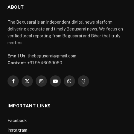
ABOUT
The Begusarai is an independent digital news platform
delivering accurate and timely Begusarai news. We focus on
verified local reporting from Begusarai and Bihar that truly
matters.
Email Us:
thebegusarai@gmail.com
Contact:
+91 9546069080
Facebook
X
Instagram
YouTube
WhatsApp
Threads
(Twitter)
IMPORTANT LINKS
Facebook
Instagram