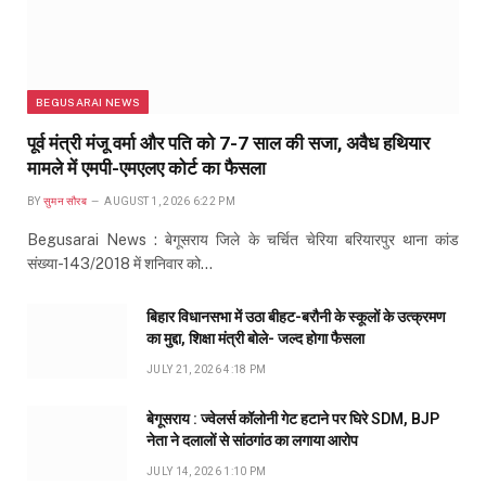
BEGUSARAI NEWS
पूर्व मंत्री मंजू वर्मा और पति को 7-7 साल की सजा, अवैध हथियार
मामले में एमपी-एमएलए कोर्ट का फैसला
BY
सुमन सौरब
AUGUST 1, 2026 6:22 PM
Begusarai News : बेगूसराय जिले के चर्चित चेरिया बरियारपुर थाना कांड
संख्या-143/2018 में शनिवार को…
बिहार विधानसभा में उठा बीहट-बरौनी के स्कूलों के उत्क्रमण
का मुद्दा, शिक्षा मंत्री बोले- जल्द होगा फैसला
JULY 21, 2026 4:18 PM
बेगूसराय : ज्वेलर्स कॉलोनी गेट हटाने पर घिरे SDM, BJP
नेता ने दलालों से सांठगांठ का लगाया आरोप
JULY 14, 2026 1:10 PM