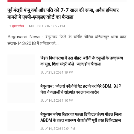
पूर्व मंत्री मंजू वर्मा और पति को 7-7 साल की सजा, अवैध हथियार
मामले में एमपी-एमएलए कोर्ट का फैसला
BY
सुमन सौरब
AUGUST 1, 2026 6:22 PM
Begusarai News : बेगूसराय जिले के चर्चित चेरिया बरियारपुर थाना कांड
संख्या-143/2018 में शनिवार को…
बिहार विधानसभा में उठा बीहट-बरौनी के स्कूलों के उत्क्रमण
का मुद्दा, शिक्षा मंत्री बोले- जल्द होगा फैसला
JULY 21, 2026 4:18 PM
बेगूसराय : ज्वेलर्स कॉलोनी गेट हटाने पर घिरे SDM, BJP
नेता ने दलालों से सांठगांठ का लगाया आरोप
JULY 14, 2026 1:10 PM
बेगूसराय बनेगा बिहार का पहला डिजिटल हेल्थ मॉडल जिला,
ABDM के तहत स्वास्थ्य सेवाएं होंगी पूरी तरह डिजिटाइज
JULY 14, 2026 12:04 PM