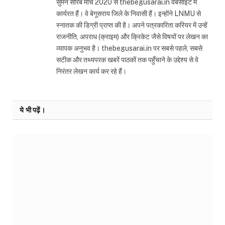
सुमन सौरब मार्च 2020 से thebegusarai.in वेबसाइट में
कार्यरत हैं। वे बेगूसराय जिले के निवासी हैं। इन्होंने LNMU से
स्नातक की डिग्री प्राप्त की है। अपने पत्रकारिता करियर में उन्हें
राजनीति, अपराध (क्राइम) और क्रिकेट जैसे विषयों पर लेखन का
व्यापक अनुभव है। thebegusarai.in पर सबसे पहले, सबसे
सटीक और तथ्यपरक खबरें पाठकों तक पहुँचाने के उद्देश्य से वे
निरंतर लेखन कार्य कर रहे हैं।
ये भी पढ़ें।