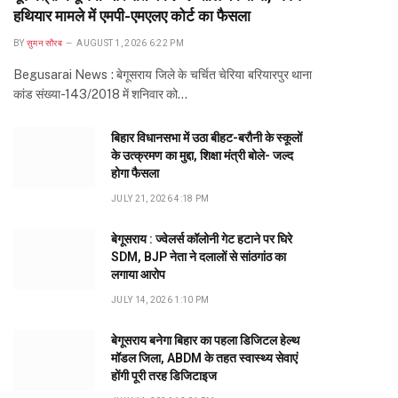
हथियार मामले में एमपी-एमएलए कोर्ट का फैसला
BY
सुमन सौरब
AUGUST 1, 2026 6:22 PM
Begusarai News : बेगूसराय जिले के चर्चित चेरिया बरियारपुर थाना
कांड संख्या-143/2018 में शनिवार को…
बिहार विधानसभा में उठा बीहट-बरौनी के स्कूलों
के उत्क्रमण का मुद्दा, शिक्षा मंत्री बोले- जल्द
होगा फैसला
JULY 21, 2026 4:18 PM
बेगूसराय : ज्वेलर्स कॉलोनी गेट हटाने पर घिरे
SDM, BJP नेता ने दलालों से सांठगांठ का
लगाया आरोप
JULY 14, 2026 1:10 PM
बेगूसराय बनेगा बिहार का पहला डिजिटल हेल्थ
मॉडल जिला, ABDM के तहत स्वास्थ्य सेवाएं
होंगी पूरी तरह डिजिटाइज