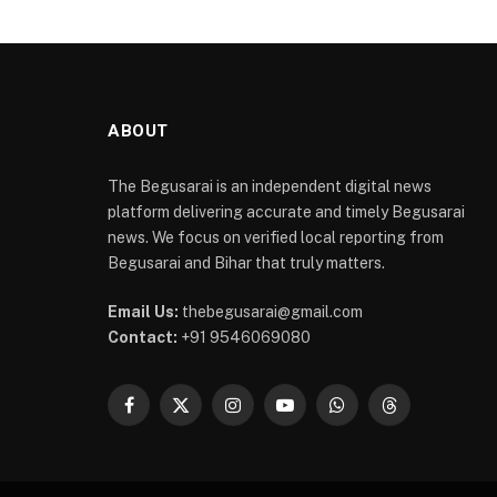
ABOUT
The Begusarai is an independent digital news
platform delivering accurate and timely Begusarai
news. We focus on verified local reporting from
Begusarai and Bihar that truly matters.
Email Us:
thebegusarai@gmail.com
Contact:
+91 9546069080
Facebook
X
Instagram
YouTube
WhatsApp
Threads
(Twitter)