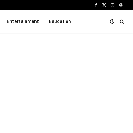
Facebook
X
Instagram
Threa
(Twitter)
Entertainment
Education