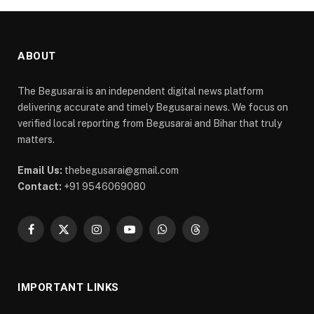
ABOUT
The Begusarai is an independent digital news platform
delivering accurate and timely Begusarai news. We focus on
verified local reporting from Begusarai and Bihar that truly
matters.
Email Us:
thebegusarai@gmail.com
Contact:
+91 9546069080
Facebook
X
Instagram
YouTube
WhatsApp
Threads
(Twitter)
IMPORTANT LINKS