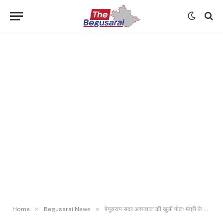
»
»
Home
Begusarai News
बेगूसराय सदर अस्पताल की खुली पोल: मंत्री के औचक निरीक्षण में नदारद मिले डॉक्टर-नर्स, मचा हड़कंप..