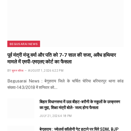
BEGUSARAI NEWS
पूर्व मंत्री मंजू वर्मा और पति को 7-7 साल की सजा, अवैध हथियार
मामले में एमपी-एमएलए कोर्ट का फैसला
BY
सुमन सौरब
AUGUST 1, 2026 6:22 PM
Begusarai News : बेगूसराय जिले के चर्चित चेरिया बरियारपुर थाना कांड
संख्या-143/2018 में शनिवार को…
बिहार विधानसभा में उठा बीहट-बरौनी के स्कूलों के उत्क्रमण
का मुद्दा, शिक्षा मंत्री बोले- जल्द होगा फैसला
JULY 21, 2026 4:18 PM
बेगूसराय : ज्वेलर्स कॉलोनी गेट हटाने पर घिरे SDM, BJP