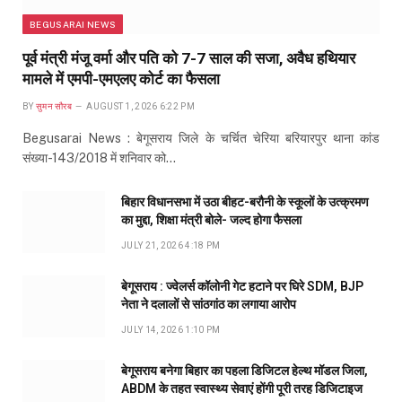
BEGUSARAI NEWS
पूर्व मंत्री मंजू वर्मा और पति को 7-7 साल की सजा, अवैध हथियार
मामले में एमपी-एमएलए कोर्ट का फैसला
BY
सुमन सौरब
AUGUST 1, 2026 6:22 PM
Begusarai News : बेगूसराय जिले के चर्चित चेरिया बरियारपुर थाना कांड
संख्या-143/2018 में शनिवार को…
बिहार विधानसभा में उठा बीहट-बरौनी के स्कूलों के उत्क्रमण
का मुद्दा, शिक्षा मंत्री बोले- जल्द होगा फैसला
JULY 21, 2026 4:18 PM
बेगूसराय : ज्वेलर्स कॉलोनी गेट हटाने पर घिरे SDM, BJP
नेता ने दलालों से सांठगांठ का लगाया आरोप
JULY 14, 2026 1:10 PM
बेगूसराय बनेगा बिहार का पहला डिजिटल हेल्थ मॉडल जिला,
ABDM के तहत स्वास्थ्य सेवाएं होंगी पूरी तरह डिजिटाइज