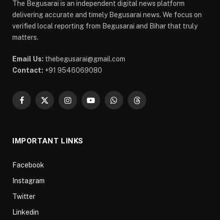
The Begusarai is an independent digital news platform
delivering accurate and timely Begusarai news. We focus on
verified local reporting from Begusarai and Bihar that truly
matters.
Email Us:
thebegusarai@gmail.com
Contact:
+91 9546069080
Facebook
X
Instagram
YouTube
WhatsApp
Threads
(Twitter)
IMPORTANT LINKS
Facebook
Instagram
Twitter
Linkedin