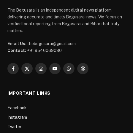
The Begusarai is an independent digital news platform
delivering accurate and timely Begusarai news. We focus on
verified local reporting from Begusarai and Bihar that truly
matters.
Email Us:
thebegusarai@gmail.com
Contact:
+91 9546069080
Facebook
X
Instagram
YouTube
WhatsApp
Threads
(Twitter)
IMPORTANT LINKS
Facebook
Instagram
Twitter