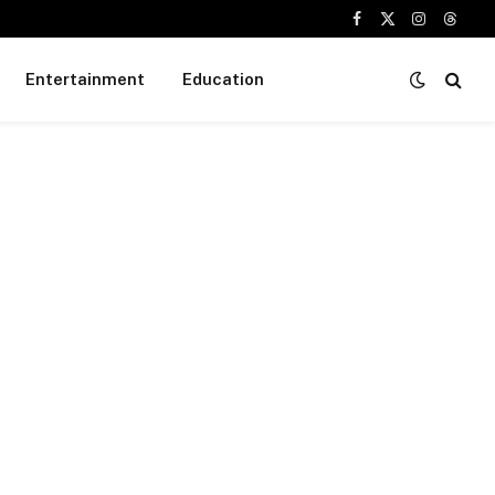
Facebook
X
Instagram
Threa
(Twitter)
Entertainment
Education