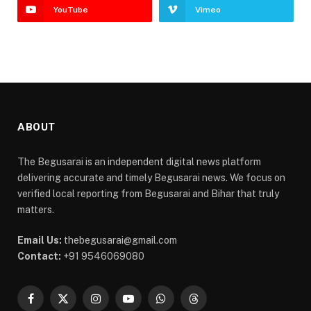
YouTube
Vimeo
ABOUT
The Begusarai is an independent digital news platform
delivering accurate and timely Begusarai news. We focus on
verified local reporting from Begusarai and Bihar that truly
matters.
Email Us:
thebegusarai@gmail.com
Contact:
+91 9546069080
Facebook
X
Instagram
YouTube
WhatsApp
Threads