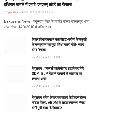
हथियार मामले में एमपी-एमएलए कोर्ट का फैसला
BY
सुमन सौरब
AUGUST 1, 2026 6:22 PM
Begusarai News : बेगूसराय जिले के चर्चित चेरिया बरियारपुर थाना
कांड संख्या-143/2018 में शनिवार को…
बिहार विधानसभा में उठा बीहट-बरौनी के स्कूलों
के उत्क्रमण का मुद्दा, शिक्षा मंत्री बोले- जल्द
होगा फैसला
JULY 21, 2026 4:18 PM
बेगूसराय : ज्वेलर्स कॉलोनी गेट हटाने पर घिरे
SDM, BJP नेता ने दलालों से सांठगांठ का
लगाया आरोप
JULY 14, 2026 1:10 PM
बेगूसराय बनेगा बिहार का पहला डिजिटल हेल्थ
मॉडल जिला, ABDM के तहत स्वास्थ्य सेवाएं
होंगी पूरी तरह डिजिटाइज