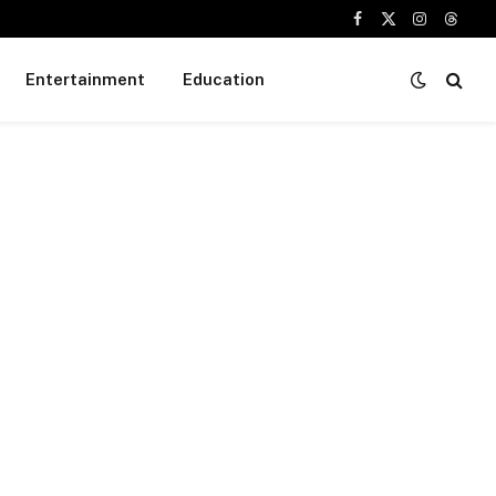
Facebook
X
Instagram
Threa
(Twitter)
Entertainment
Education