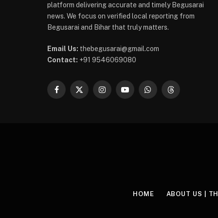
platform delivering accurate and timely Begusarai
news. We focus on verified local reporting from
Begusarai and Bihar that truly matters.
Email Us:
thebegusarai@gmail.com
Contact:
+91 9546069080
Facebook
X
Instagram
YouTube
WhatsApp
Threads
(Twitter)
HOME
ABOUT US | T