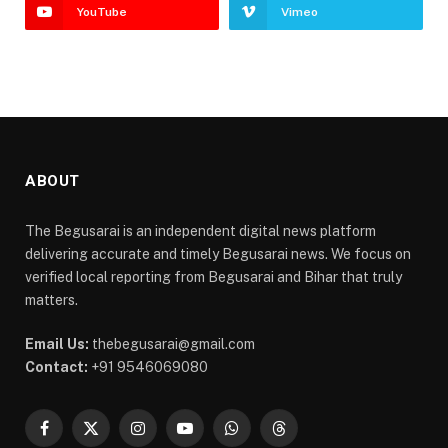
YouTube
Vimeo
ABOUT
The Begusarai is an independent digital news platform
delivering accurate and timely Begusarai news. We focus on
verified local reporting from Begusarai and Bihar that truly
matters.
Email Us:
thebegusarai@gmail.com
Contact:
+91 9546069080
Facebook
X
Instagram
YouTube
WhatsApp
Threads