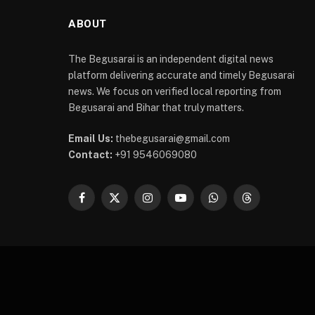
ABOUT
The Begusarai is an independent digital news
platform delivering accurate and timely Begusarai
news. We focus on verified local reporting from
Begusarai and Bihar that truly matters.
Email Us:
thebegusarai@gmail.com
Contact:
+91 9546069080
Facebook
X
Instagram
YouTube
WhatsApp
Threads
(Twitter)