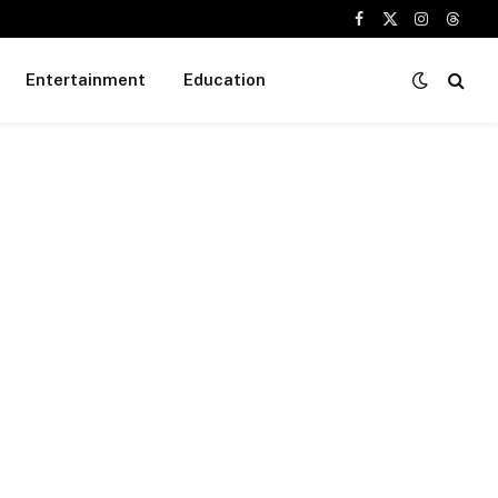
Facebook
X
Instagram
Threa
(Twitter)
Entertainment
Education