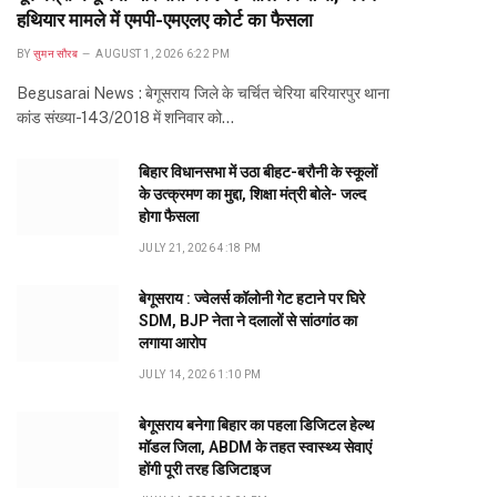
हथियार मामले में एमपी-एमएलए कोर्ट का फैसला
BY
सुमन सौरब
AUGUST 1, 2026 6:22 PM
Begusarai News : बेगूसराय जिले के चर्चित चेरिया बरियारपुर थाना
कांड संख्या-143/2018 में शनिवार को…
बिहार विधानसभा में उठा बीहट-बरौनी के स्कूलों
के उत्क्रमण का मुद्दा, शिक्षा मंत्री बोले- जल्द
होगा फैसला
JULY 21, 2026 4:18 PM
बेगूसराय : ज्वेलर्स कॉलोनी गेट हटाने पर घिरे
SDM, BJP नेता ने दलालों से सांठगांठ का
लगाया आरोप
JULY 14, 2026 1:10 PM
बेगूसराय बनेगा बिहार का पहला डिजिटल हेल्थ
मॉडल जिला, ABDM के तहत स्वास्थ्य सेवाएं
होंगी पूरी तरह डिजिटाइज