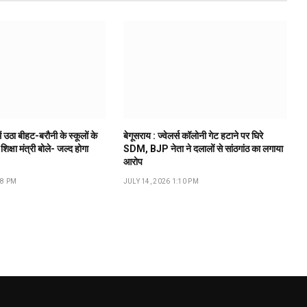
ं उठा बीहट-बरौनी के स्कूलों के
बेगूसराय : ज्वेलर्स कॉलोनी गेट हटाने पर घिरे
 शिक्षा मंत्री बोले- जल्द होगा
SDM, BJP नेता ने दलालों से सांठगांठ का लगाया
आरोप
18 PM
JULY 14, 2026 1:10 PM