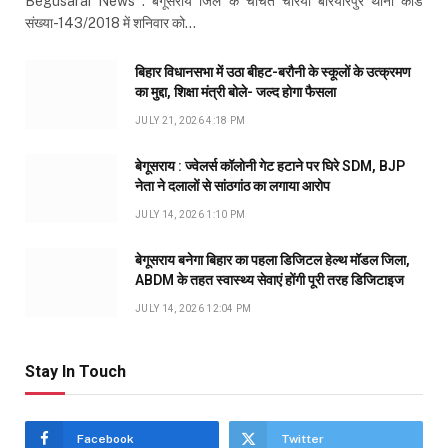
Begusarai News : बेगूसराय जिले के चर्चित चेरिया बरियारपुर थाना कांड
संख्या-143/2018 में शनिवार को…
बिहार विधानसभा में उठा बीहट-बरौनी के स्कूलों के उत्क्रमण
का मुद्दा, शिक्षा मंत्री बोले- जल्द होगा फैसला
JULY 21, 2026 4:18 PM
बेगूसराय : ज्वेलर्स कॉलोनी गेट हटाने पर घिरे SDM, BJP
नेता ने दलालों से सांठगांठ का लगाया आरोप
JULY 14, 2026 1:10 PM
बेगूसराय बनेगा बिहार का पहला डिजिटल हेल्थ मॉडल जिला,
ABDM के तहत स्वास्थ्य सेवाएं होंगी पूरी तरह डिजिटाइज
JULY 14, 2026 12:04 PM
Stay In Touch
Facebook
Twitter