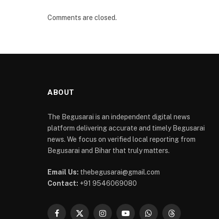
Comments are closed.
ABOUT
The Begusarai is an independent digital news
platform delivering accurate and timely Begusarai
news. We focus on verified local reporting from
Begusarai and Bihar that truly matters.
Email Us:
thebegusarai@gmail.com
Contact:
+91 9546069080
Facebook
X
Instagram
YouTube
WhatsApp
Threads