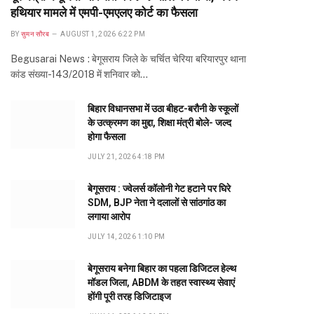
हथियार मामले में एमपी-एमएलए कोर्ट का फैसला
BY
सुमन सौरब
AUGUST 1, 2026 6:22 PM
Begusarai News : बेगूसराय जिले के चर्चित चेरिया बरियारपुर थाना
कांड संख्या-143/2018 में शनिवार को…
बिहार विधानसभा में उठा बीहट-बरौनी के स्कूलों
के उत्क्रमण का मुद्दा, शिक्षा मंत्री बोले- जल्द
होगा फैसला
JULY 21, 2026 4:18 PM
बेगूसराय : ज्वेलर्स कॉलोनी गेट हटाने पर घिरे
SDM, BJP नेता ने दलालों से सांठगांठ का
लगाया आरोप
JULY 14, 2026 1:10 PM
te
बेगूसराय बनेगा बिहार का पहला डिजिटल हेल्थ
मॉडल जिला, ABDM के तहत स्वास्थ्य सेवाएं
होंगी पूरी तरह डिजिटाइज