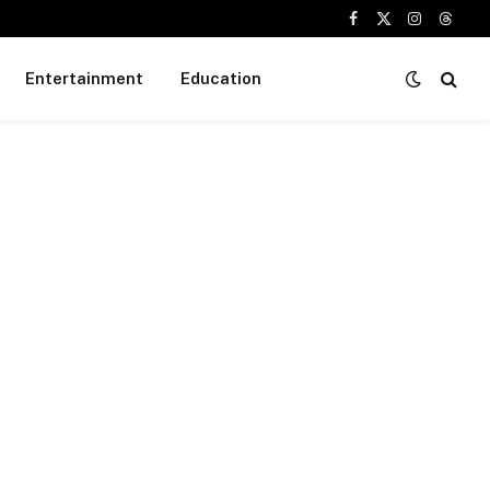
Facebook
X
Instagram
Threa
(Twitter)
Entertainment
Education